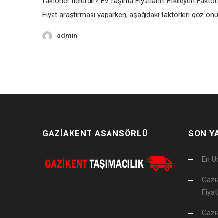
faktörler nelerdir? Ev Taşıma Fiyatlarını Etkileyen Faktörl
Fiyat araştırması yaparken, aşağıdaki faktörleri göz ö
admin
GAZİAKENT ASANSÖRLÜ
SON Y
En Uc
Gazi
Fiyat
Gazi