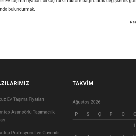
er Ev taşıma fiyatları, birkaç farklı faktöre bağlı olarak değişkenlik göst
nünde bulundurmak,
Re
AZILARIMIZ
TAKVİM
uz Ev Taşıma Fiyatları
Ağustos 2026
antep Asansörlü Taşımacılık
P
S
Ç
P
C
ları
1
antep Profesyonel ve Güvenilir