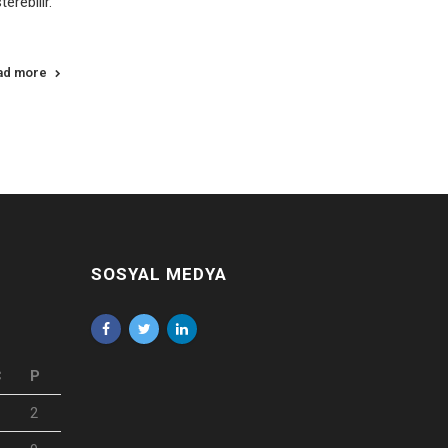
erebilir.
ad more
SOSYAL MEDYA
C
P
2